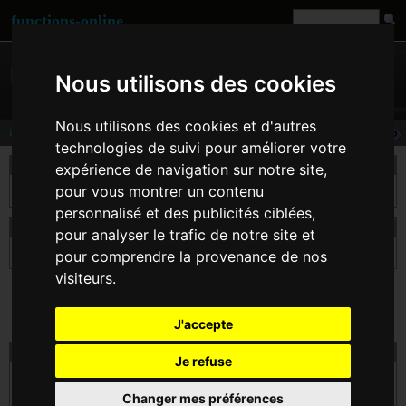
functions-online
Nous utilisons des cookies
Nous utilisons des cookies et d'autres
is_finite
technologies de suivi pour améliorer votre
description
expérience de navigation sur notre site,
pour vous montrer un contenu
Vérifie si $val est une valeur légale finie sur la plate-forme.
personnalisé et des publicités ciblées,
déclaration d' is_finite
pour analyser le trafic de notre site et
bool
is_finite
( float $val )
pour comprendre la provenance de nos
visiteurs.
J'accepte
essai is_finite en ligne
Je refuse
$val
Changer mes préférences