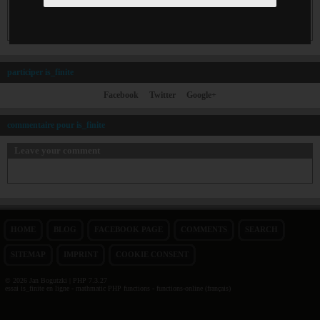
participer is_finite
Facebook
Twitter
Google+
commentaire pour is_finite
Leave your comment
HOME
BLOG
FACEBOOK PAGE
COMMENTS
SEARCH
SITEMAP
IMPRINT
COOKIE CONSENT
© 2026 Jan Bogutzki | PHP 7.3.27
essai is_finite en ligne - mathmatic PHP functions - functions-online (français)