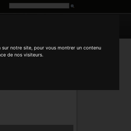
G
URL
n sur notre site, pour vous montrer un contenu
fr
it
ja
pt
ru
tr
zh
ce de nos visiteurs.