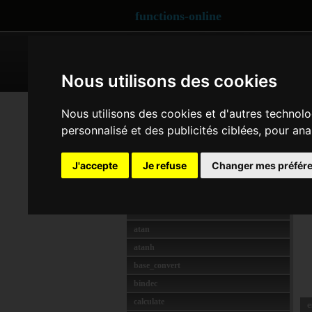
functions-online
ARRAY
CRYPTOGRAPHY
Nous utilisons des cookies
MATH
tan
Nous utilisons des cookies et d'autres technolo
abs
personnalisé et des publicités ciblées, pour ana
d
acos
R
acosh
J'accepte
Je refuse
Changer mes préfér
asin
d
asinh
f
atan2
atan
atanh
base_convert
bindec
calculate
e