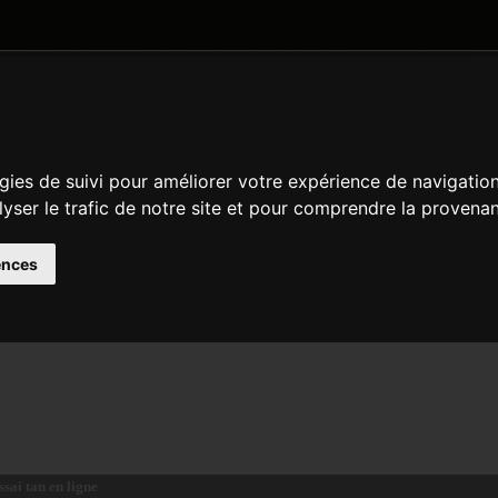
DATE AND TIME
GENERAL
MATH
REGULAR EXPRESSION
STRIN
gies de suivi pour améliorer votre expérience de navigatio
de
en
es
lyser le trafic de notre site et pour comprendre la provenan
escription
etourne la tangente de $arg ($arg en radians).
ences
éclaration d' tan
loat
tan
( float $arg )
ssai tan en ligne