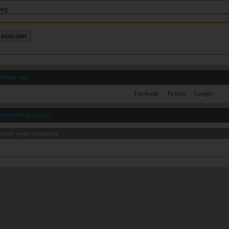
arg
ticiper tan
Facebook
Twitter
Google+
mmentaire pour tan
eave your comment