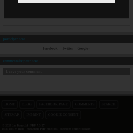
participer acos
Facebook
Twitter
Google+
commentaire pour acos
Leave your comment
HOME
BLOG
FACEBOOK PAGE
COMMENTS
SEARCH
SITEMAP
IMPRINT
COOKIE CONSENT
© 2026 Jan Bogutzki | PHP 7.3.27
essai acos en ligne - mathmatic PHP functions - functions-online (français)