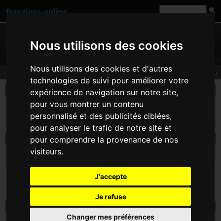
functions-online
Nous utilisons des cookies
Nous utilisons des cookies et d'autres
acos
technologies de suivi pour améliorer votre
description
expérience de navigation sur notre site,
pour vous montrer un contenu
Retourne l'arc cosinus de $arg ($arg en radians). acos() est la fonction inverse de
cos(), ce qui signifie que a==cos(acos(a)) pour toute valeur qui soit dans l'intervalle
personnalisé et des publicités ciblées,
de validité de acos().
pour analyser le trafic de notre site et
déclaration d' acos
pour comprendre la provenance de nos
visiteurs.
float
acos
( float $arg )
J'accepte
Je refuse
essai acos en ligne
Changer mes préférences
$arg