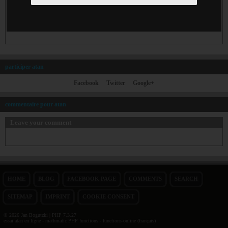
participer atan
Facebook
Twitter
Google+
commentaire pour atan
Leave your comment
HOME
BLOG
FACEBOOK PAGE
COMMENTS
SEARCH
SITEMAP
IMPRINT
COOKIE CONSENT
© 2026 Jan Bogutzki | PHP 7.3.27
essai atan en ligne - mathmatic PHP functions - functions-online (français)