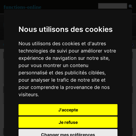
functions-online
Nous utilisons des cookies
Nous utilisons des cookies et d'autres
strtotime
technologies de suivi pour améliorer votre
description
expérience de navigation sur notre site,
strtotime() essaye de lire une date au format anglais US dans la chaîne $time, et de la
pour vous montrer un contenu
transformer en timestamp Unix (le nombre de secondes depuis le 1er Janvier 1970 à
personnalisé et des publicités ciblées,
00:00:00 UTC), relativement au timestamp $now, ou à la date courante si ce dernier
est omis.
pour analyser le trafic de notre site et
pour comprendre la provenance de nos
déclaration d' strtotime
visiteurs.
int
strtotime
( string $time [, int $now ] )
J'accepte
Je refuse
essai strtotime en ligne
Changer mes préférences