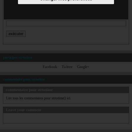
$time
$now
participer strtotime
Facebook
Twitter
Google+
commentaire pour strtotime
commentaire pour strtotime
Lire tous les commentaires pour strtotime()
ici
.
Leave your comment