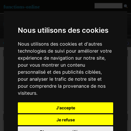
functions-online
Nous utilisons des cookies
number_format
Nous utilisons des cookies et d'autres
technologies de suivi pour améliorer votre
description
expérience de navigation sur notre site,
Cette fonction accepte un, deux, ou quatre paramètres (et pas trois):
pour vous montrer un contenu
Si seul le paramètre $number est donné, il sera formaté sans partie décimale, mais
personnalisé et des publicités ciblées,
avec une virgule entre chaque millier.
pour analyser le trafic de notre site et
Si les deux paramètres $number et decimals sont fournis, number sera formaté avec
pour comprendre la provenance de nos
$decimals décimales, un point (".") comme séparateur décimal et une virgule entre
visiteurs.
chaque millier.
Avec quatre paramètres, $number sera formaté avec $decimals décimales, $dec_point
comme séparateur décimal, et $thousands_sep comme séparateur de milliers.
J'accepte
déclaration d' number_format
Je refuse
string
number_format
( float $number [, int $decimals ] [, string $dec_point ] [,
string $thousands_sep ] )