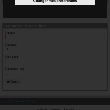
Changer mes préférences
essai number_format en ligne
$number
$decimals
$dec_point
$thousands_sep
participer number_format
Facebook
Twitter
Google+