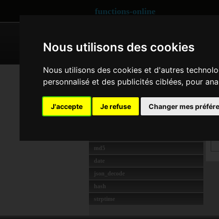
functions-online
ARRAY
CRYPTOGRAPHY
Nous utilisons des cookies
Nous utilisons des cookies et d'autres technolo
LE PLUS UTILISÉ
Se
personnalisé et des publicités ciblées, pour ana
strlen
t
preg_match
J'accepte
Je refuse
Changer mes préfér
crypt
unserialize
s
rawurlencode
md5
date
json_decode
hash
strptime