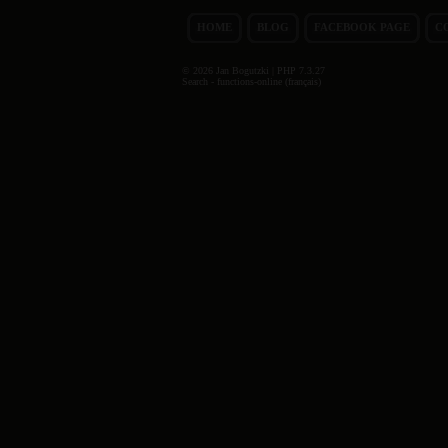
HOME
BLOG
FACEBOOK PAGE
C
© 2026 Jan Bogutzki | PHP 7.3.27
Search - functions-online (français)