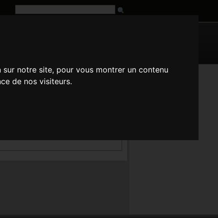
G
URL
n sur notre site, pour vous montrer un contenu
n
es
fr
it
ja
pt
ru
tr
zh
ce de nos visiteurs.