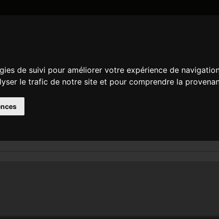
DATE AND TIME
GENERAL
MATH
REGULAR EXPRESSION
STRIN
gies de suivi pour améliorer votre expérience de navigatio
arch
de
e
lyser le trafic de notre site et pour comprendre la provenan
ake a search
ences
earch results for time